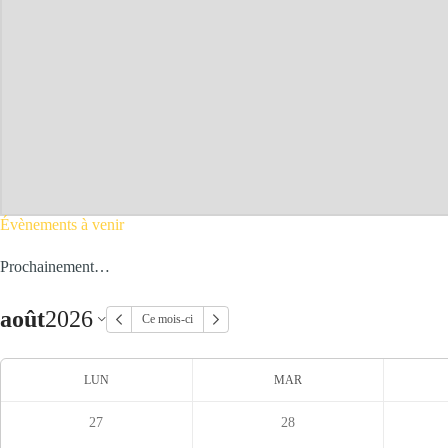
Évènements à venir
Prochainement…
août
2026
Ce mois-ci
LUN
MAR
27
28