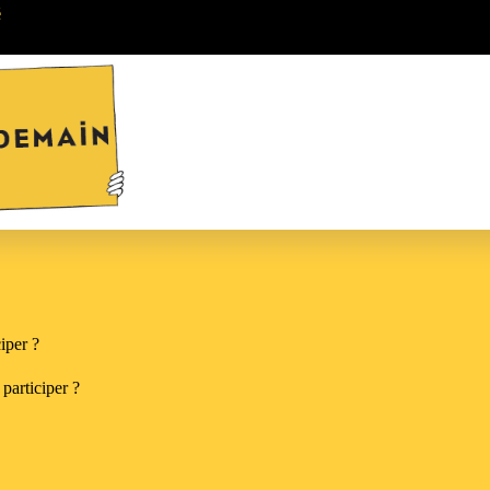
é
iper ?
articiper ?