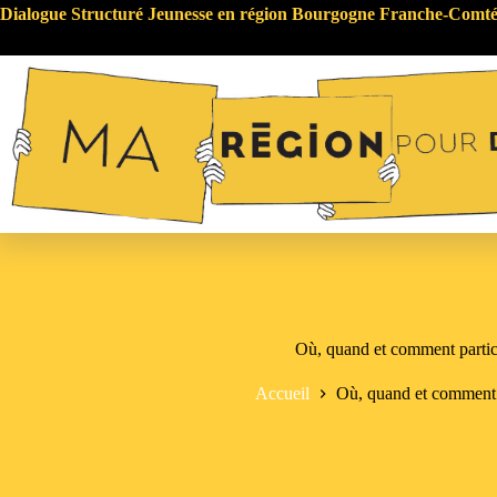
Passer
Dialogue Structuré Jeunesse en région Bourgogne Franche-Comt
au
contenu
Où, quand et comment partic
Accueil
Où, quand et comment p