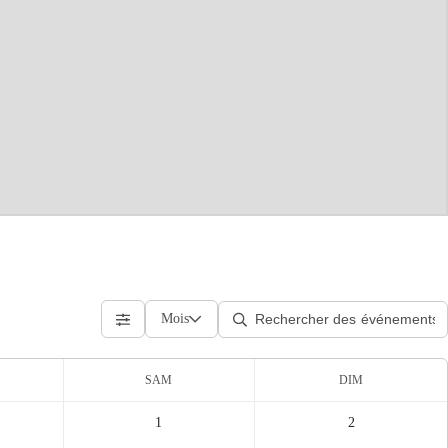
Mois
SAM
DIM
1
2